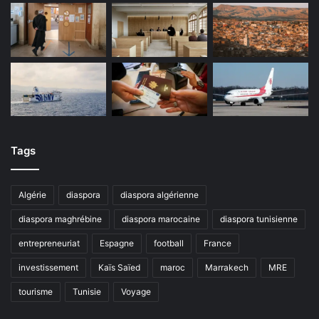
Tags
Algérie
diaspora
diaspora algérienne
diaspora maghrébine
diaspora marocaine
diaspora tunisienne
entrepreneuriat
Espagne
football
France
investissement
Kaïs Saïed
maroc
Marrakech
MRE
tourisme
Tunisie
Voyage