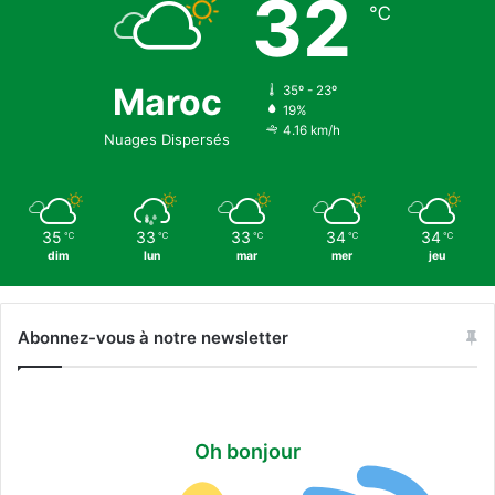
32
℃
Maroc
35º - 23º
19%
4.16 km/h
Nuages Dispersés
35
33
33
34
34
℃
℃
℃
℃
℃
dim
lun
mar
mer
jeu
Abonnez-vous à notre newsletter
Oh bonjour