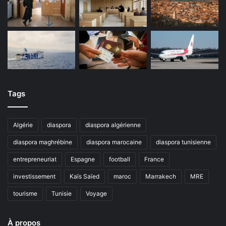
Tags
Algérie
diaspora
diaspora algérienne
diaspora maghrébine
diaspora marocaine
diaspora tunisienne
entrepreneuriat
Espagne
football
France
investissement
Kaïs Saïed
maroc
Marrakech
MRE
tourisme
Tunisie
Voyage
À propos