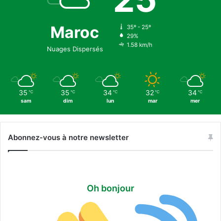
Maroc
35º - 25º
29%
1.58 km/h
Nuages Dispersés
35
35
34
32
34
℃
℃
℃
℃
℃
sam
dim
lun
mar
mer
Abonnez-vous à notre newsletter
Oh bonjour