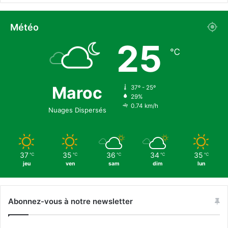
Météo
25
℃
Maroc
37º - 25º
29%
0.74 km/h
Nuages Dispersés
37
35
36
34
35
℃
℃
℃
℃
℃
jeu
ven
sam
dim
lun
Abonnez-vous à notre newsletter