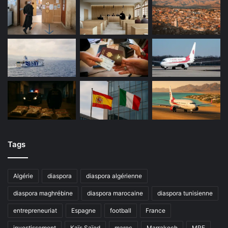
Tags
Algérie
diaspora
diaspora algérienne
diaspora maghrébine
diaspora marocaine
diaspora tunisienne
entrepreneuriat
Espagne
football
France
investissement
Kaïs Saïed
maroc
Marrakech
MRE