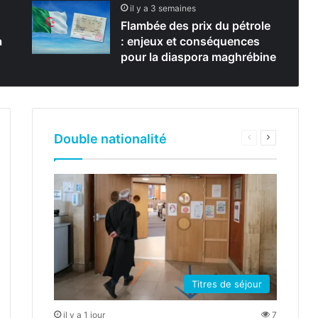
il y a 3 semaines
Flambée des prix du pétrole
a
: enjeux et conséquences
pour la diaspora maghrébine
Double nationalité
e
Page
Page
te
ante
précédente
suivante
Titres de séjour
il y a 1 jour
7