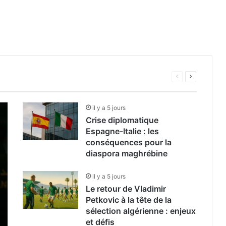
agne-Italie : les conséquences 
tkovic à la tête de la sélection
gérie : Un deuil national après l
 bien 3,156 millions de dirhams
ocain en Algérie : un coup de fi
tention provisoire. Un Marocain résidant aux Pays-Bas l’accuse d’avoir
Page
Page
précédente
suivante
il y a 5 jours
Crise diplomatique
Espagne-Italie : les
conséquences pour la
diaspora maghrébine
il y a 5 jours
Le retour de Vladimir
Petkovic à la tête de la
sélection algérienne : enjeux
et défis