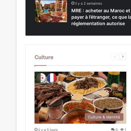
il y a 2 semaines
MRE : acheter au Maroc et
payer à l’étranger, ce que l
réglementation autorise
Culture
Page
Pag
précéden
suiv
Culture & identité
il y a 5 jours
0
1