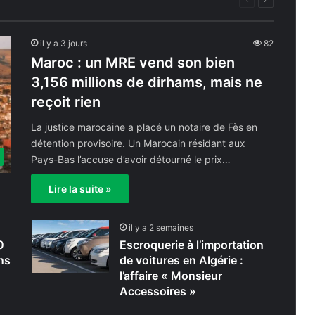
précédente
suivante
il y a 3 jours
82
Maroc : un MRE vend son bien
3,156 millions de dirhams, mais ne
reçoit rien
La justice marocaine a placé un notaire de Fès en
détention provisoire. Un Marocain résidant aux
Pays-Bas l’accuse d’avoir détourné le prix…
Lire la suite »
il y a 2 semaines
0
Escroquerie à l’importation
ns
de voitures en Algérie :
l’affaire « Monsieur
Accessoires »