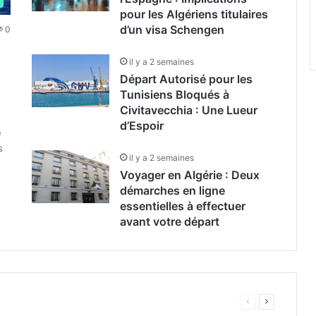
pour les Algériens titulaires
d’un visa Schengen
0
il y a 2 semaines
Départ Autorisé pour les
Tunisiens Bloqués à
Civitavecchia : Une Lueur
d’Espoir
e
s
il y a 2 semaines
Voyager en Algérie : Deux
démarches en ligne
essentielles à effectuer
avant votre départ
Page
Page
précédente
suivante