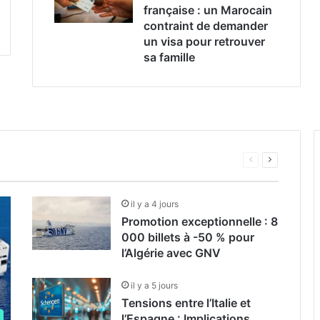
française : un Marocain
contraint de demander
un visa pour retrouver
sa famille
e Ligne de Traversée entre Civ
 mari en France, une Marocaine 
rébine
Page
Page
précédente
suivante
il y a 4 jours
Promotion exceptionnelle : 8
000 billets à -50 % pour
l’Algérie avec GNV
il y a 5 jours
Tensions entre l’Italie et
l’Espagne : Implications