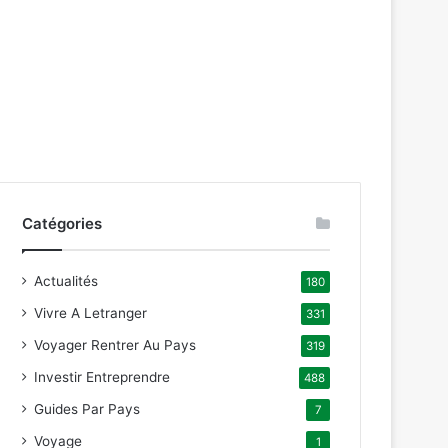
itavecchia et Annaba
obtient l’annulation de
Catégories
Actualités
180
Vivre A Letranger
331
Voyager Rentrer Au Pays
319
Investir Entreprendre
488
Guides Par Pays
7
Voyage
1