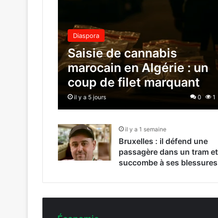
Diaspora
Saisie de cannabis
marocain en Algérie : un
coup de filet marquant
il y a 5 jours
0
1
il y a 1 semaine
Bruxelles : il défend une
passagère dans un tram et
succombe à ses blessures