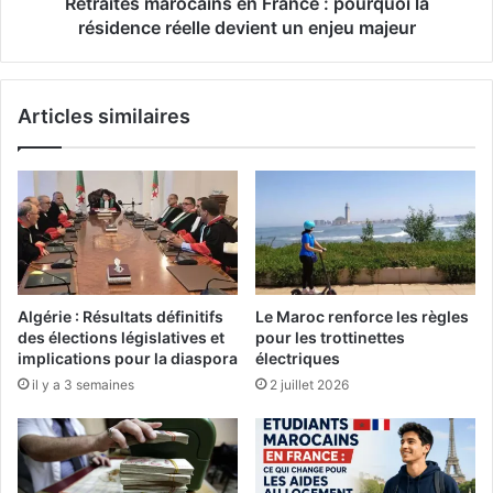
m
Retraités marocains en France : pourquoi la
l
a
résidence réelle devient un enjeu majeur
e
r
s
o
s
c
Articles similaires
o
a
n
i
t
n
l
s
e
e
s
n
n
F
o
r
u
a
Algérie : Résultats définitifs
Le Maroc renforce les règles
v
n
des élections législatives et
pour les trottinettes
e
c
implications pour la diaspora
électriques
l
e
il y a 3 semaines
2 juillet 2026
l
:
e
p
s
o
t
u
r
r