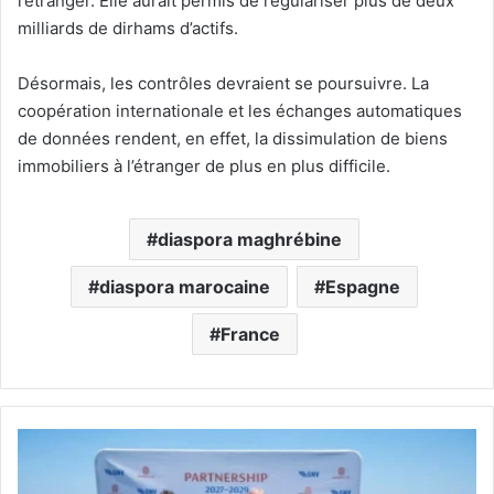
l’étranger. Elle aurait permis de régulariser plus de deux
milliards de dirhams d’actifs.
Désormais, les contrôles devraient se poursuivre. La
coopération internationale et les échanges automatiques
de données rendent, en effet, la dissimulation de biens
immobiliers à l’étranger de plus en plus difficile.
diaspora maghrébine
diaspora marocaine
Espagne
France
GNV
Aurora
renforce