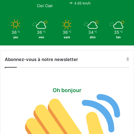
4.65 km/h
Ciel Clair
36
36
36
34
35
℃
℃
℃
℃
℃
jeu
ven
sam
dim
lun
Abonnez-vous à notre newsletter
Oh bonjour