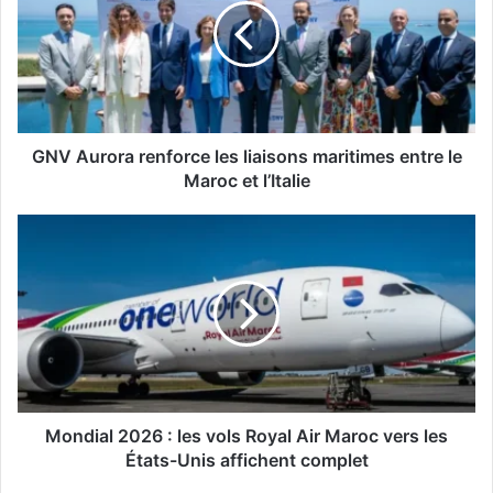
les
liaisons
maritimes
entre
le
Maroc
et
GNV Aurora renforce les liaisons maritimes entre le
l’Italie
Maroc et l’Italie
Mondial
2026
:
les
vols
Royal
Air
Maroc
vers
les
Mondial 2026 : les vols Royal Air Maroc vers les
États-
États-Unis affichent complet
Unis