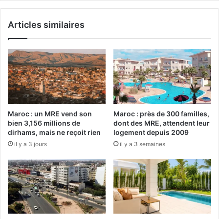
affichent
complet
Articles similaires
Maroc : un MRE vend son
Maroc : près de 300 familles,
bien 3,156 millions de
dont des MRE, attendent leur
dirhams, mais ne reçoit rien
logement depuis 2009
il y a 3 jours
il y a 3 semaines