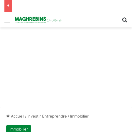
Menu
R
Accueil
/
Investir Entreprendre
/
Immobilier
Immobilier