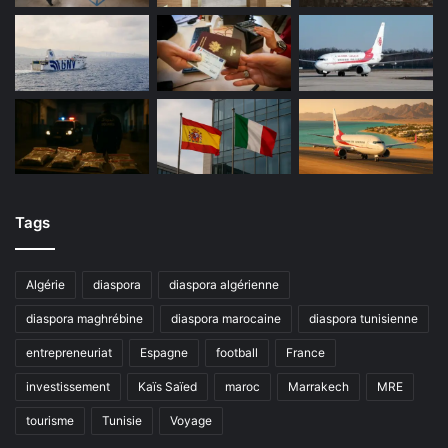
Tags
Algérie
diaspora
diaspora algérienne
diaspora maghrébine
diaspora marocaine
diaspora tunisienne
entrepreneuriat
Espagne
football
France
investissement
Kaïs Saïed
maroc
Marrakech
MRE
tourisme
Tunisie
Voyage