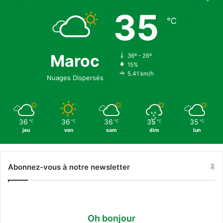
t
35
r
℃
a
f
i
c
Maroc
36º - 26º
15%
d
5.41 km/h
e
Nuages Dispersés
d
r
o
g
36
36
36
35
35
℃
℃
℃
℃
℃
u
jeu
ven
sam
dim
lun
e
Abonnez-vous à notre newsletter
Oh bonjour