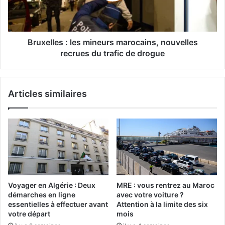
v
l
e
e
c
s
l
:
Bruxelles : les mineurs marocains, nouvelles
e
l
recrues du trafic de drogue
s
e
r
s
e
m
Articles similaires
s
i
p
n
o
e
n
u
s
r
a
s
b
m
l
a
e
r
Voyager en Algérie : Deux
MRE : vous rentrez au Maroc
s
o
démarches en ligne
avec votre voiture ?
d
c
essentielles à effectuer avant
Attention à la limite des six
e
a
votre départ
mois
s
i