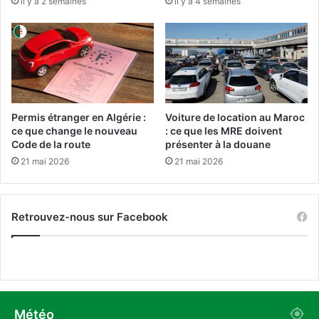
il y a 2 semaines
il y a 4 semaines
m
n
é
s
d
,
i
n
a
o
s
u
p
v
u
e
Permis étranger en Algérie :
Voiture de location au Maroc
b
l
ce que change le nouveau
: ce que les MRE doivent
l
l
Code de la route
présenter à la douane
i
e
21 mai 2026
21 mai 2026
c
s
s
r
e
Retrouvez-nous sur Facebook
c
r
u
e
s
d
u
Météo