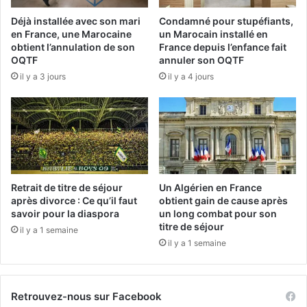
p
%
Déjà installée avec son mari
Condamné pour stupéfiants,
p
d
en France, une Marocaine
un Marocain installé en
e
u
obtient l’annulation de son
France depuis l’enfance fait
u
c
OQTF
annuler son OQTF
r
h
il y a 3 jours
il y a 4 jours
M
e
o
p
r
t
a
e
d
l
a
b
p
o
r
v
Retrait de titre de séjour
Un Algérien en France
è
i
après divorce : Ce qu’il faut
obtient gain de cause après
s
n
savoir pour la diaspora
un long combat pour son
u
titre de séjour
,
il y a 1 semaine
n
l
il y a 1 semaine
s
e
i
m
g
i
Retrouvez-nous sur Facebook
n
n