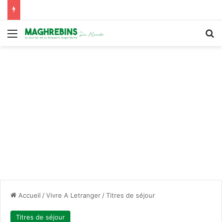
Menu
R
Accueil
/
Vivre A Letranger
/
Titres de séjour
Titres de séjour