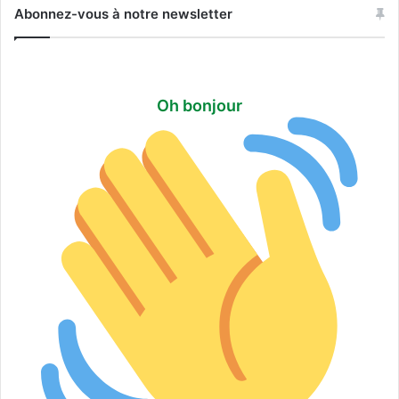
a
Abonnez-vous à notre newsletter
g
i
t
Oh bonjour