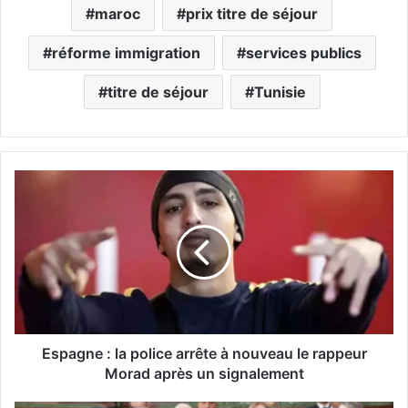
maroc
prix titre de séjour
réforme immigration
services publics
titre de séjour
Tunisie
E
s
p
a
g
n
e
:
l
a
Espagne : la police arrête à nouveau le rappeur
p
Morad après un signalement
o