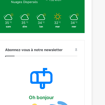
1.32 km/h
Nuages Dispersés
35
35
34
32
34
℃
℃
℃
℃
℃
sam
dim
lun
mar
mer
Abonnez-vous à notre newsletter
Oh bonjour