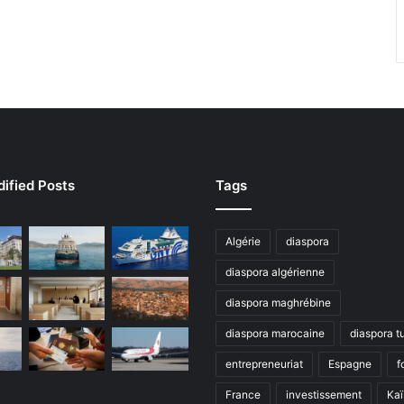
ified Posts
Tags
Algérie
diaspora
diaspora algérienne
diaspora maghrébine
diaspora marocaine
diaspora t
entrepreneuriat
Espagne
f
France
investissement
Kaï