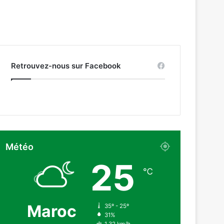
Retrouvez-nous sur Facebook
Météo
25
℃
Maroc
35º - 25º
31%