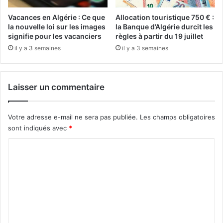
é
n
t
e
Vacances en Algérie : Ce que
Allocation touristique 750 € :
é
:
la nouvelle loi sur les images
la Banque d’Algérie durcit les
e
U
signifie pour les vacanciers
règles à partir du 19 juillet
t
n
il y a 3 semaines
il y a 3 semaines
u
e
n
n
r
j
Laisser un commentaire
e
e
p
u
a
m
Votre adresse e-mail ne sera pas publiée.
Les champs obligatoires
s
a
sont indiqués avec
*
i
j
n
e
C
s
u
a
o
r
t
p
m
i
o
m
s
u
f
r
e
a
l
n
i