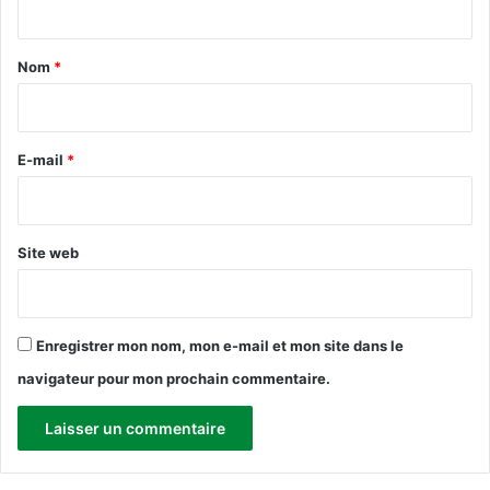
a
s
d
t
a
i
a
Nom
*
n
a
t
i
s
p
r
o
e
E-mail
*
r
a
*
Site web
Enregistrer mon nom, mon e-mail et mon site dans le
navigateur pour mon prochain commentaire.