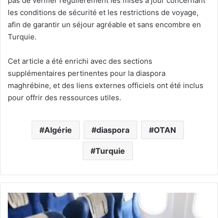
pas de vérifier régulièrement les mises à jour concernant
les conditions de sécurité et les restrictions de voyage,
afin de garantir un séjour agréable et sans encombre en
Turquie.
Cet article a été enrichi avec des sections
supplémentaires pertinentes pour la diaspora
maghrébine, et des liens externes officiels ont été inclus
pour offrir des ressources utiles.
Algérie
diaspora
OTAN
Turquie
A
i
r