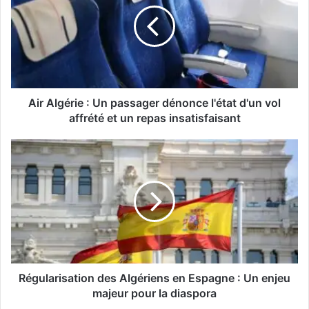
A
l
g
é
r
i
e
Air Algérie : Un passager dénonce l'état d'un vol
:
affrété et un repas insatisfaisant
U
n
R
p
é
a
g
s
u
s
l
a
a
g
r
e
i
r
s
d
a
Régularisation des Algériens en Espagne : Un enjeu
é
t
majeur pour la diaspora
n
i