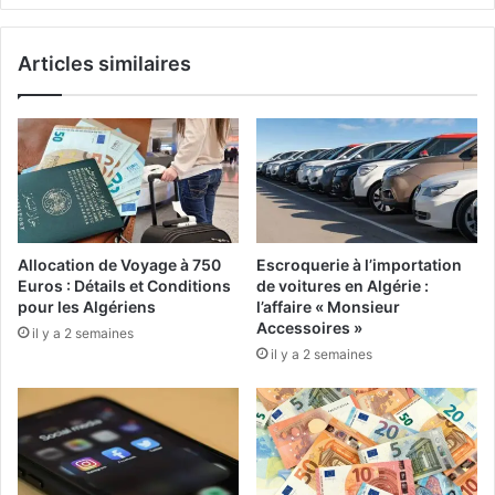
o
o
n
n
Articles similaires
c
d
e
e
l
s
'
A
é
l
t
g
a
é
t
r
d
i
Allocation de Voyage à 750
Escroquerie à l’importation
'
e
Euros : Détails et Conditions
de voitures en Algérie :
u
n
pour les Algériens
l’affaire « Monsieur
n
s
Accessoires »
il y a 2 semaines
v
e
il y a 2 semaines
o
n
l
E
a
s
f
p
f
a
r
g