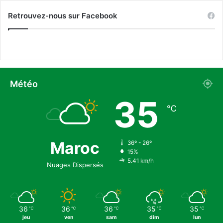
Retrouvez-nous sur Facebook
Météo
35
℃
Maroc
36º - 26º
15%
5.41 km/h
Nuages Dispersés
36
36
36
35
35
℃
℃
℃
℃
℃
jeu
ven
sam
dim
lun