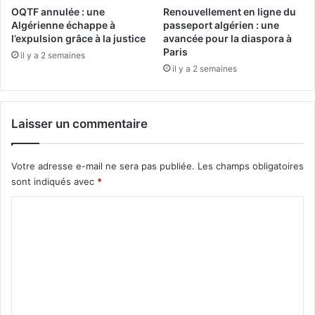
e
a
OQTF annulée : une
Renouvellement en ligne du
s
v
Algérienne échappe à
passeport algérien : une
a
e
l’expulsion grâce à la justice
avancée pour la diaspora à
c
Paris
c
il y a 2 semaines
q
D
il y a 2 semaines
u
e
i
u
s
x
Laisser un commentaire
m
N
a
o
j
m
Votre adresse e-mail ne sera pas publiée.
Les champs obligatoires
e
i
sont indiqués avec
*
u
n
r
a
C
s
t
o
i
»
o
m
e
n
m
n
s
m
à
e
a
d
n