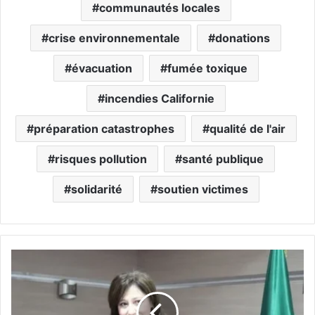
communautés locales
crise environnementale
donations
évacuation
fumée toxique
incendies Californie
préparation catastrophes
qualité de l'air
risques pollution
santé publique
solidarité
soutien victimes
J
o
u
r