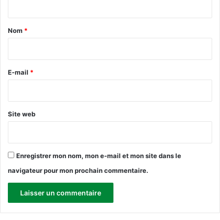
t
e
i
s
t
è
P
a
Nom
*
r
o
e
i
s
d
t
r
e
e
e
E-mail
*
s
s
d
d
*
r
e
o
D
Site web
i
i
t
r
s
e
d
c
e
Enregistrer mon nom, mon e-mail et mon site dans le
t
l
i
navigateur pour mon prochain commentaire.
’
o
e
n
n
f
a