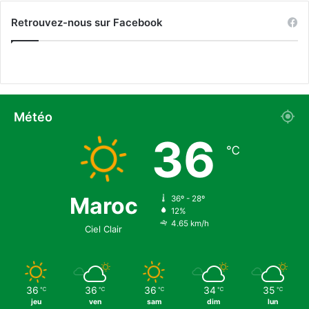
n
Retrouvez-nous sur Facebook
t
Météo
36
℃
Maroc
36º - 28º
12%
4.65 km/h
Ciel Clair
36
36
36
34
35
℃
℃
℃
℃
℃
jeu
ven
sam
dim
lun