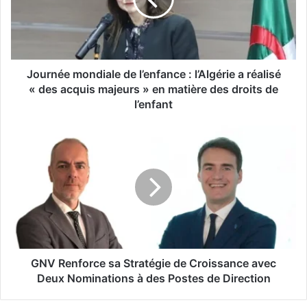
n
é
e
m
o
n
Journée mondiale de l’enfance : l’Algérie a réalisé
d
« des acquis majeurs » en matière des droits de
i
l’enfant
a
l
G
e
N
d
V
e
R
l
e
’
n
e
f
n
o
f
r
a
c
GNV Renforce sa Stratégie de Croissance avec
n
e
Deux Nominations à des Postes de Direction
c
s
e
a