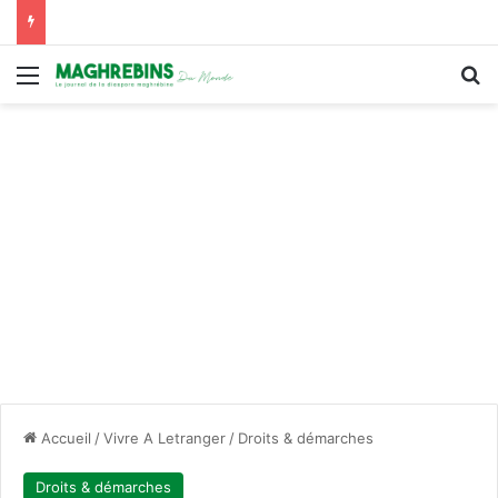
Menu
R
Accueil
/
Vivre A Letranger
/
Droits & démarches
Droits & démarches