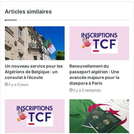
:
S
l
Articles similaires
t
’
r
A
a
l
t
g
é
é
g
r
i
i
e
e
d
Un nouveau service pour les
Renouvellement du
a
e
Algériens de Belgique : un
passeport algérien : Une
r
C
consulat à l’écoute
avancée majeure pour la
é
r
diaspora à Paris
il y a 5 jours
a
o
il y a 2 semaines
l
i
i
s
s
s
é
a
«
n
c
d
e