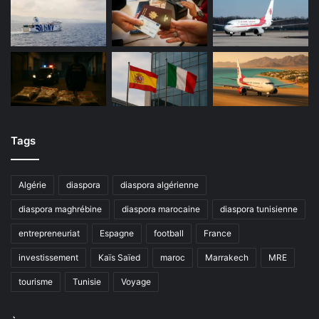
Tags
Algérie
diaspora
diaspora algérienne
diaspora maghrébine
diaspora marocaine
diaspora tunisienne
entrepreneuriat
Espagne
football
France
investissement
Kaïs Saïed
maroc
Marrakech
MRE
tourisme
Tunisie
Voyage