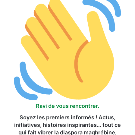
l
e
Ravi de vous rencontrer.
Soyez les premiers informés ! Actus,
initiatives, histoires inspirantes… tout ce
qui fait vibrer la diaspora maghrébine,