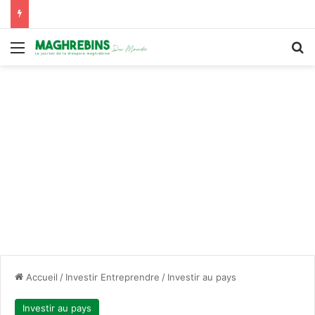
Menu
R
Accueil
/
Investir Entreprendre
/
Investir au pays
Investir au pays