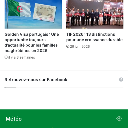
2
u
0
x
2
d
4
e
(
l
I
a
Golden Visa portugais : Une
TIF 2026 : 13 distinctions
N
r
opportunité toujours
pour une croissance durable
S
é
d’actualité pour les familles
29 juin 2026
)
u
maghrébines en 2026
n
il y a 3 semaines
i
o
n
Retrouvez-nous sur Facebook
d
u
J
M
M
C
e
Météo
t