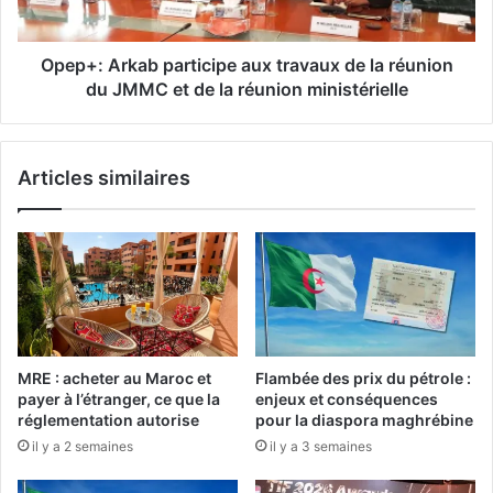
à
r
6
k
,
a
Opep+: Arkab participe aux travaux de la réunion
6
b
du JMMC et de la réunion ministérielle
%
p
a
a
u
r
Articles similaires
m
t
o
i
i
c
s
i
d
p
e
e
n
a
o
u
v
x
MRE : acheter au Maroc et
Flambée des prix du pétrole :
e
t
payer à l’étranger, ce que la
enjeux et conséquences
m
r
réglementation autorise
pour la diaspora maghrébine
b
a
il y a 2 semaines
il y a 3 semaines
r
v
e
a