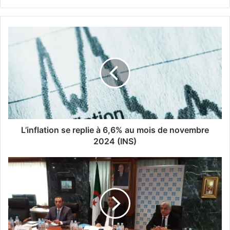
L
’
i
n
f
l
a
t
i
o
L’inflation se replie à 6,6% au mois de novembre
n
2024 (INS)
s
e
O
r
p
e
e
p
p
l
+
i
:
e
A