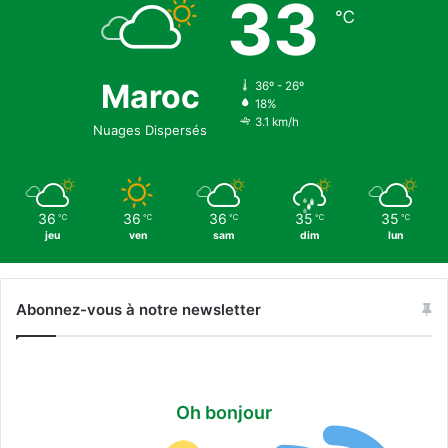
33
d
℃
e
l
a
r
Maroc
36º - 26º
18%
é
3.1 km/h
u
Nuages Dispersés
n
i
o
n
36
36
36
35
35
℃
℃
℃
℃
℃
m
jeu
ven
sam
dim
lun
i
n
i
Abonnez-vous à notre newsletter
s
t
é
r
i
Oh bonjour
e
l