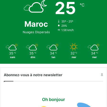
25
s
5
℃
a
-
u
1
x
)
p
Maroc
35º - 25º
e
29%
1.58 km/h
r
Nuages Dispersés
s
o
n
n
35
35
34
32
34
℃
℃
℃
℃
℃
e
sam
dim
lun
mar
mer
s
e
n
Abonnez-vous à notre newsletter
s
i
t
u
a
Oh bonjour
t
i