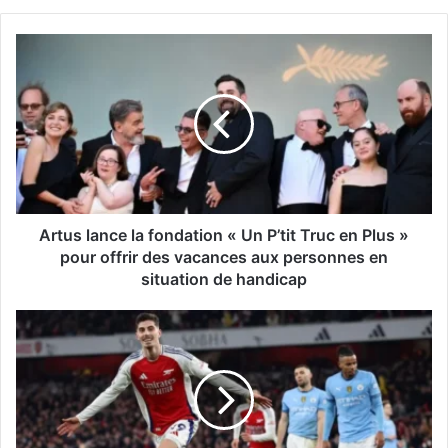
A
r
t
u
s
l
a
n
c
e
Artus lance la fondation « Un P’tit Truc en Plus »
l
pour offrir des vacances aux personnes en
a
situation de handicap
f
o
A
n
r
d
s
a
e
t
n
i
a
o
l