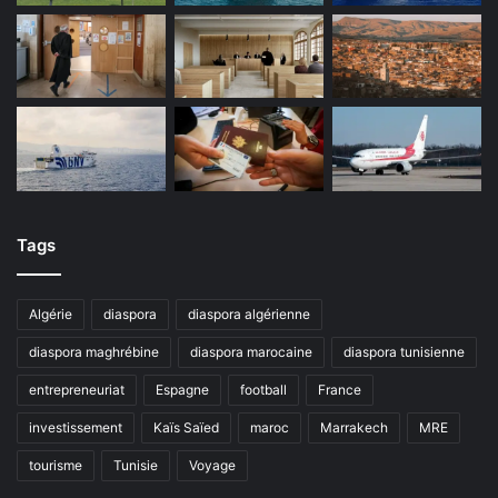
Tags
Algérie
diaspora
diaspora algérienne
diaspora maghrébine
diaspora marocaine
diaspora tunisienne
entrepreneuriat
Espagne
football
France
investissement
Kaïs Saïed
maroc
Marrakech
MRE
tourisme
Tunisie
Voyage