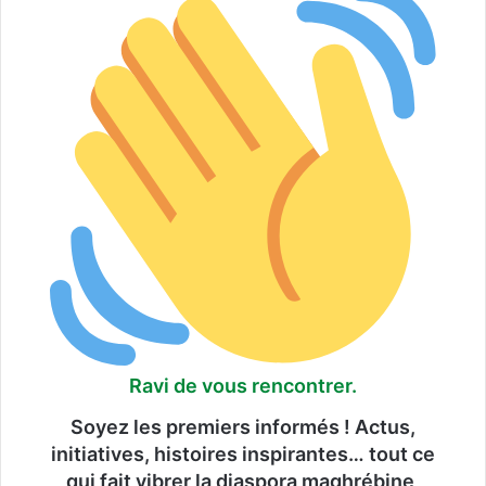
o
n
d
e
h
a
n
d
i
c
a
p
Ravi de vous rencontrer.
Soyez les premiers informés ! Actus,
initiatives, histoires inspirantes… tout ce
qui fait vibrer la diaspora maghrébine,