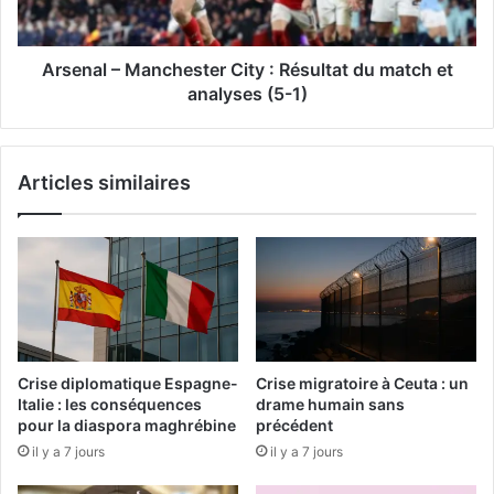
n
–
«
M
a
Arsenal – Manchester City : Résultat du match et
U
n
analyses (5-1)
n
c
P
h
’
e
t
Articles similaires
s
i
t
t
e
T
r
r
C
u
i
c
t
e
y
n
:
Crise diplomatique Espagne-
Crise migratoire à Ceuta : un
P
R
Italie : les conséquences
drame humain sans
l
é
pour la diaspora maghrébine
précédent
u
s
il y a 7 jours
il y a 7 jours
s
u
l