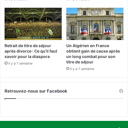
p
a
a
c
b
c
l
u
e
s
d
é
’
s
a
d
Retrait de titre de séjour
Un Algérien en France
l
’
après divorce : Ce qu’il faut
obtient gain de cause après
i
a
savoir pour la diaspora
un long combat pour son
m
titre de séjour
b
il y a 1 semaine
e
a
il y a 1 semaine
n
n
t
d
e
o
Retrouvez-nous sur Facebook
r
n
l
n
’
e
E
r
u
l
r
e
o