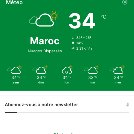
u
Météo
p
r
34
e
s
℃
e
n
f
Maroc
a
34º - 26º
14%
n
2.31 km/h
t
Nuages Dispersés
s
à
B
i
34
34
34
33
34
℃
℃
℃
℃
℃
l
sam
dim
lun
mar
mer
b
a
o
Abonnez-vous à notre newsletter