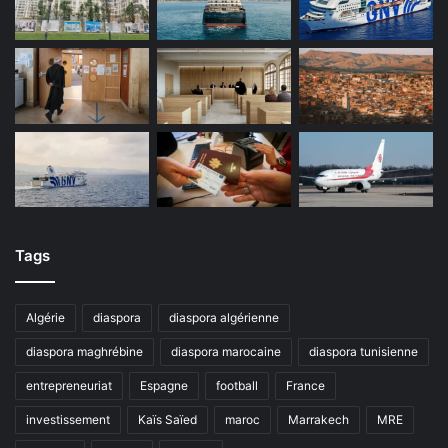
Tags
Algérie
diaspora
diaspora algérienne
diaspora maghrébine
diaspora marocaine
diaspora tunisienne
entrepreneuriat
Espagne
football
France
investissement
Kaïs Saïed
maroc
Marrakech
MRE