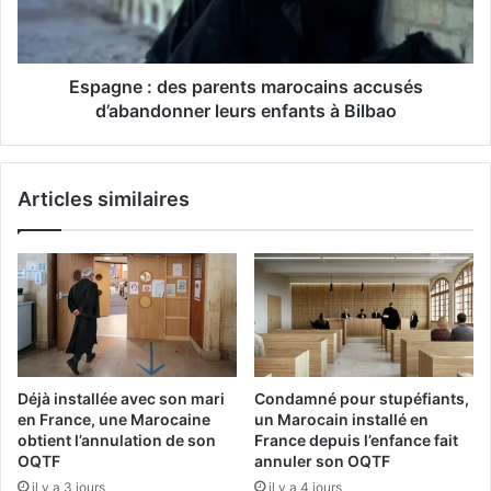
e
e
r
:
g
d
i
e
Espagne : des parents marocains accusés
e
s
d’abandonner leurs enfants à Bilbao
s
p
r
a
e
r
Articles similaires
n
e
o
n
u
t
v
s
e
m
l
a
a
r
b
o
l
c
Déjà installée avec son mari
Condamné pour stupéfiants,
e
a
en France, une Marocaine
un Marocain installé en
s
i
obtient l’annulation de son
France depuis l’enfance fait
c
n
OQTF
annuler son OQTF
a
s
il y a 3 jours
il y a 4 jours