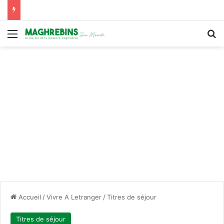
Menu
R
Accueil
/
Vivre A Letranger
/
Titres de séjour
Titres de séjour