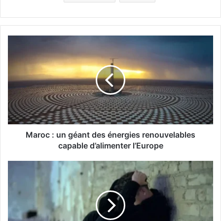
M
a
r
o
c
:
u
n
g
é
Maroc : un géant des énergies renouvelables
a
capable d’alimenter l’Europe
n
t
E
d
s
e
p
s
a
é
g
n
n