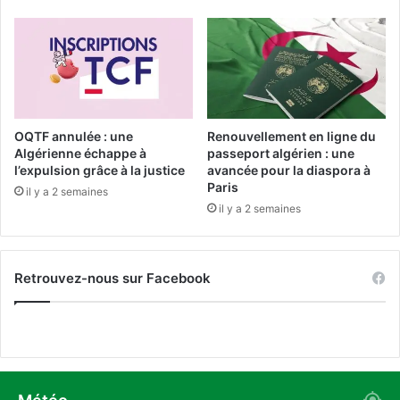
t
p
r
o
a
u
n
r
s
m
f
i
e
g
r
OQTF annulée : une
Renouvellement en ligne du
r
t
Algérienne échappe à
passeport algérien : une
a
s
l’expulsion grâce à la justice
avancée pour la diaspora à
n
Paris
d
il y a 2 semaines
t
e
il y a 2 semaines
s
s
i
è
Retrouvez-nous sur Facebook
g
e
s
s
o
c
i