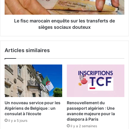
c
m
i
a
n
r
q
o
Le fisc marocain enquête sur les transferts de
c
c
sièges sociaux douteux
e
a
n
i
t
n
Articles similaires
r
e
e
n
s
q
d
u
e
ê
r
t
é
e
t
s
e
u
Un nouveau service pour les
Renouvellement du
n
r
Algériens de Belgique : un
passeport algérien : Une
t
l
consulat à l’écoute
avancée majeure pour la
i
e
diaspora à Paris
il y a 5 jours
o
s
il y a 2 semaines
n