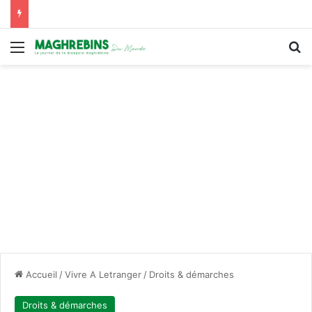
Menu
R
Accueil
/
Vivre A Letranger
/
Droits & démarches
Droits & démarches