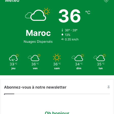
Météo
a
36
u
℃
x
d
o
Maroc
u
36º - 28º
13%
t
0.35 km/h
e
Nuages Dispersés
u
x
33
36
36
34
35
℃
℃
℃
℃
℃
jeu
ven
sam
dim
lun
Abonnez-vous à notre newsletter
Oh bonjour