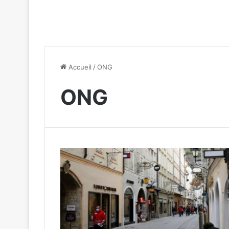
Accueil
/
ONG
ONG