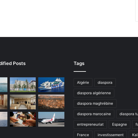
ified Posts
Tags
Algérie
diaspora
diaspora algérienne
diaspora maghrébine
diaspora marocaine
diaspora t
entrepreneuriat
Espagne
f
France
investissement
Kaï