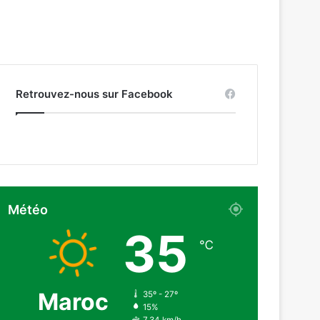
Retrouvez-nous sur Facebook
Météo
35
℃
Maroc
35º - 27º
15%