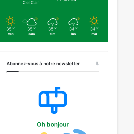
7.34 km/h
Ciel Clair
35
35
35
34
34
℃
℃
℃
℃
℃
ven
sam
dim
lun
mar
Abonnez-vous à notre newsletter
Oh bonjour