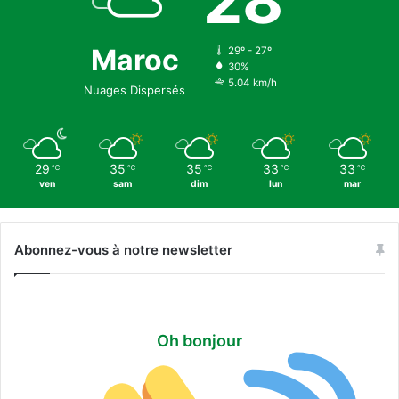
28
Maroc
29º - 27º
30%
5.04 km/h
Nuages Dispersés
29
35
35
33
33
℃
℃
℃
℃
℃
ven
sam
dim
lun
mar
Abonnez-vous à notre newsletter
Oh bonjour