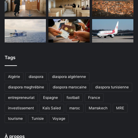
Tags
Algérie
diaspora
diaspora algérienne
diaspora maghrébine
diaspora marocaine
diaspora tunisienne
entrepreneuriat
Espagne
football
France
investissement
Kaïs Saïed
maroc
Marrakech
MRE
tourisme
Tunisie
Voyage
À propos