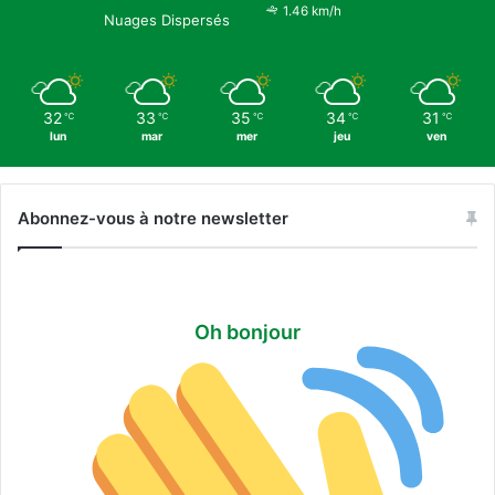
1.46 km/h
Nuages Dispersés
32
33
35
34
31
℃
℃
℃
℃
℃
lun
mar
mer
jeu
ven
Abonnez-vous à notre newsletter
Oh bonjour