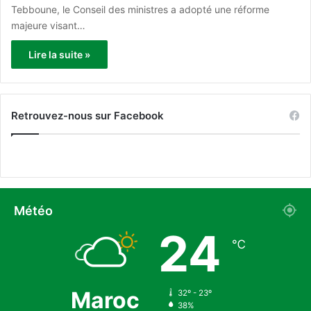
Tebboune, le Conseil des ministres a adopté une réforme
majeure visant…
Lire la suite »
Retrouvez-nous sur Facebook
Météo
24
℃
Maroc
32º - 23º
38%