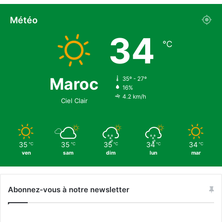
’
A
Météo
l
34
g
℃
é
r
i
e
Maroc
35º - 27º
16%
:
4.2 km/h
d
Ciel Clair
e
s
o
f
35
35
35
34
34
℃
℃
℃
℃
℃
f
ven
sam
dim
lun
mar
r
e
s
Abonnez-vous à notre newsletter
à
n
e