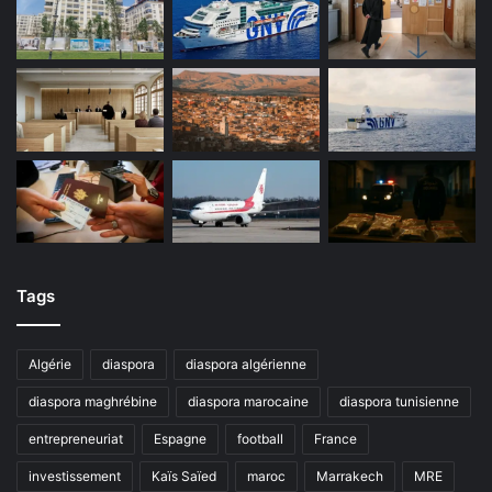
Tags
Algérie
diaspora
diaspora algérienne
diaspora maghrébine
diaspora marocaine
diaspora tunisienne
entrepreneuriat
Espagne
football
France
investissement
Kaïs Saïed
maroc
Marrakech
MRE