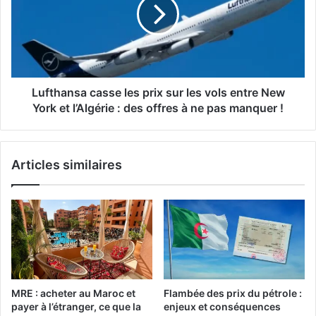
e
t
n
h
E
a
u
n
r
s
o
a
p
c
Lufthansa casse les prix sur les vols entre New
e
a
York et l’Algérie : des offres à ne pas manquer !
a
s
v
s
e
e
Articles similaires
c
l
s
e
e
s
s
p
a
r
v
i
o
x
c
s
a
u
MRE : acheter au Maroc et
Flambée des prix du pétrole :
t
r
payer à l’étranger, ce que la
enjeux et conséquences
s
l