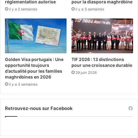
réglementation autorise
pour la diaspora maghrébine
m
e
il y a 2 semaines
il y a 3 semaines
a
s
l
v
g
o
r
l
é
s
l
e
a
n
s
t
Golden Visa portugais : Une
TIF 2026 : 13 distinctions
é
r
opportunité toujours
pour une croissance durable
c
e
d’actualité pour les familles
29 juin 2026
h
N
maghrébines en 2026
e
e
il y a 3 semaines
r
w
e
Y
s
o
Retrouvez-nous sur Facebook
s
r
e
k
e
t
l