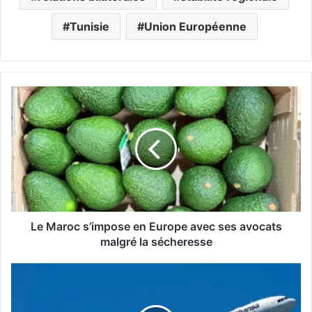
Tunisie
Union Européenne
L
e
M
a
r
o
c
s
’
i
Le Maroc s’impose en Europe avec ses avocats
m
malgré la sécheresse
p
o
L
s
u
e
f