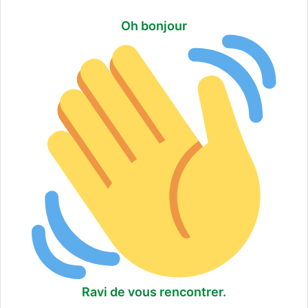
p
a
Oh bonjour
s
m
a
n
q
u
e
r
!
Ravi de vous rencontrer.