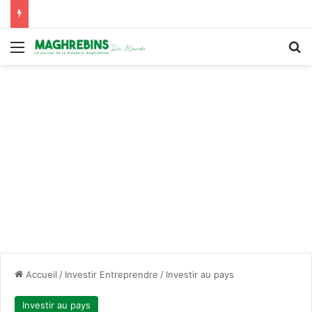
Menu
R
Accueil
/
Investir Entreprendre
/
Investir au pays
Investir au pays