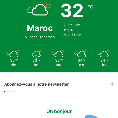
32
2
e
℃
6
s
p
è
l
Maroc
35º - 23º
19%
e
4.16 km/h
r
Nuages Dispersés
i
n
s
d
35
33
33
34
34
℃
℃
℃
℃
℃
e
dim
lun
mar
mer
jeu
l
a
O
Abonnez-vous à notre newsletter
m
r
a
Oh bonjour