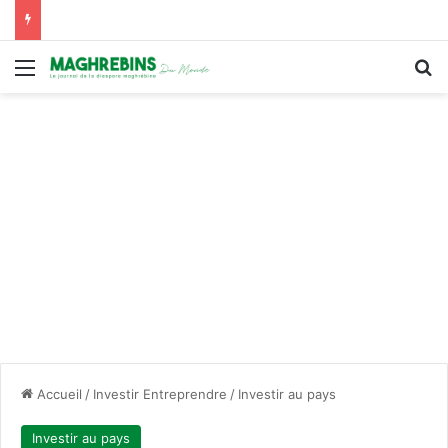
Menu
R
Accueil
/
Investir Entreprendre
/
Investir au pays
Investir au pays