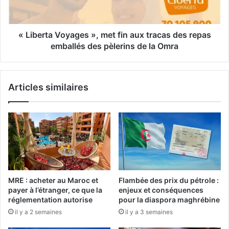
:
t
l
a
e
V
s
o
« Liberta Voyages », met fin aux tracas des repas
t
y
emballés des pèlerins de la Omra
r
a
a
g
n
e
Articles similaires
s
s
f
»
e
,
r
m
t
e
s
t
d
f
e
i
f
n
MRE : acheter au Maroc et
Flambée des prix du pétrole :
o
a
payer à l’étranger, ce que la
enjeux et conséquences
n
u
réglementation autorise
pour la diaspora maghrébine
d
x
il y a 2 semaines
il y a 3 semaines
s
t
d
r