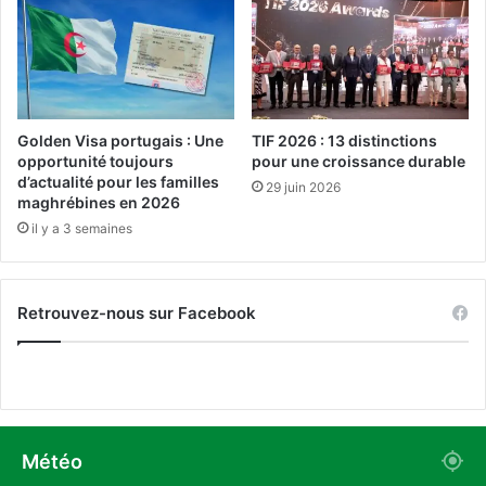
e
a
v
c
r
a
a
s
i
d
e
e
Golden Visa portugais : Une
TIF 2026 : 13 distinctions
n
s
opportunité toujours
pour une croissance durable
t
r
d’actualité pour les familles
29 juin 2026
a
e
maghrébines en 2026
u
p
il y a 3 semaines
g
a
m
s
e
e
Retrouvez-nous sur Facebook
n
m
t
b
e
a
r
l
e
l
n
é
2
s
Météo
0
d