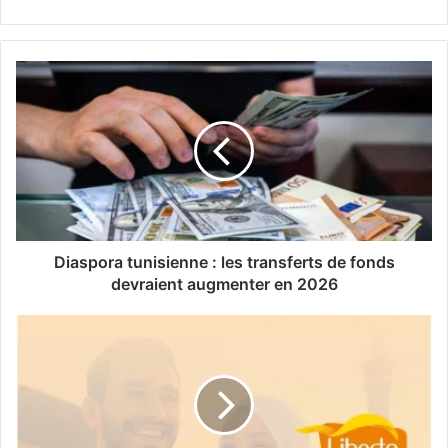
D
i
a
s
p
o
r
a
t
u
Diaspora tunisienne : les transferts de fonds
n
devraient augmenter en 2026
i
s
«
i
L
e
i
n
b
n
e
e
r