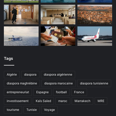
Tags
Algérie
diaspora
diaspora algérienne
diaspora maghrébine
diaspora marocaine
diaspora tunisienne
entrepreneuriat
Espagne
football
France
investissement
Kaïs Saïed
maroc
Marrakech
MRE
tourisme
Tunisie
Voyage