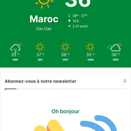
i
i
è
è
r
r
Maroc
36º - 27º
e
14%
e
2.41 km/h
s
Ciel Clair
33
37
36
35
36
℃
℃
℃
℃
℃
mer
jeu
ven
sam
dim
Abonnez-vous à notre newsletter
Oh bonjour