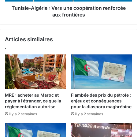
o
A
n
l
Tunisie-Algérie : Vers une coopération renforcée
s
g
aux frontières
e
é
t
r
E
i
Articles similaires
x
e
p
:
u
V
l
e
s
r
i
s
o
u
n
n
s
e
MRE : acheter au Maroc et
Flambée des prix du pétrole :
d
c
payer à l’étranger, ce que la
enjeux et conséquences
e
o
réglementation autorise
pour la diaspora maghrébine
M
o
il y a 2 semaines
il y a 2 semaines
i
p
g
é
r
r
a
a