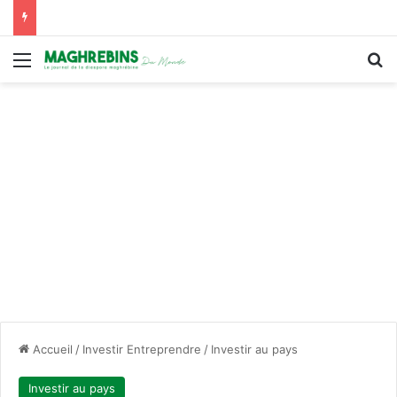
Menu
R
Accueil
/
Investir Entreprendre
/
Investir au pays
Investir au pays