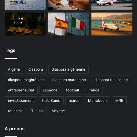
Tags
Algérie
diaspora
diaspora algérienne
diaspora maghrébine
diaspora marocaine
diaspora tunisienne
entrepreneuriat
Espagne
football
France
investissement
Kaïs Saïed
maroc
Marrakech
MRE
tourisme
Tunisie
Voyage
À propos