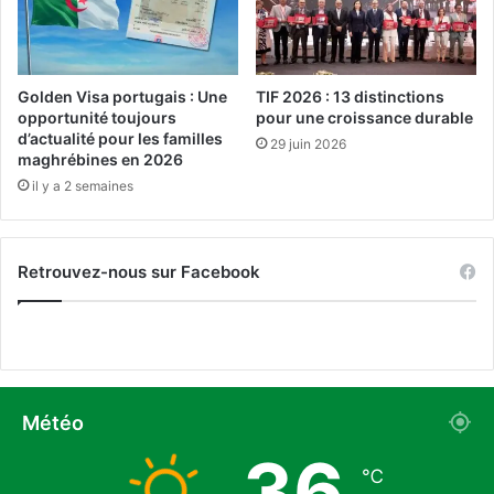
n
t
t
i
s
o
e
n
Golden Visa portugais : Une
TIF 2026 : 13 distinctions
n
r
opportunité toujours
pour une croissance durable
S
e
d’actualité pour les familles
29 juin 2026
i
n
maghrébines en 2026
t
f
il y a 2 semaines
u
o
a
r
t
c
Retrouvez-nous sur Facebook
i
é
o
e
n
a
I
u
r
x
r
f
é
r
Météo
g
o
36
u
n
℃
l
t