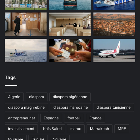
Tags
Algérie
diaspora
diaspora algérienne
diaspora maghrébine
diaspora marocaine
diaspora tunisienne
entrepreneuriat
Espagne
football
France
investissement
Kaïs Saïed
maroc
Marrakech
MRE
tourisme
Tunisie
Voyage