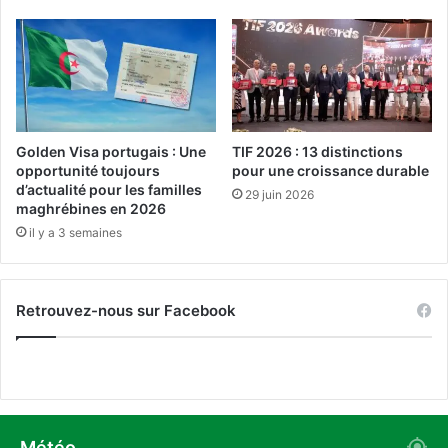
n
i
é
s
d
s
i
e
t
d
e
e
n
s
Golden Visa portugais : Une
TIF 2026 : 13 distinctions
t
p
opportunité toujours
pour une croissance durable
r
r
d’actualité pour les familles
29 juin 2026
e
i
maghrébines en 2026
d
x
il y a 3 semaines
e
a
u
u
x
M
Retrouvez-nous sur Facebook
r
a
i
r
v
o
e
c
s
g
!
r
â
Météo