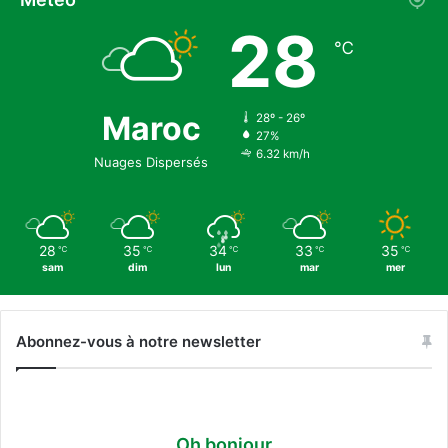
c
28
e
℃
a
u
x
p
Maroc
28º - 26º
27%
l
6.32 km/h
u
Nuages Dispersés
i
e
s
e
28
35
34
33
35
℃
℃
℃
℃
℃
n
sam
dim
lun
mar
mer
E
s
p
Abonnez-vous à notre newsletter
a
g
n
e
?
Oh bonjour