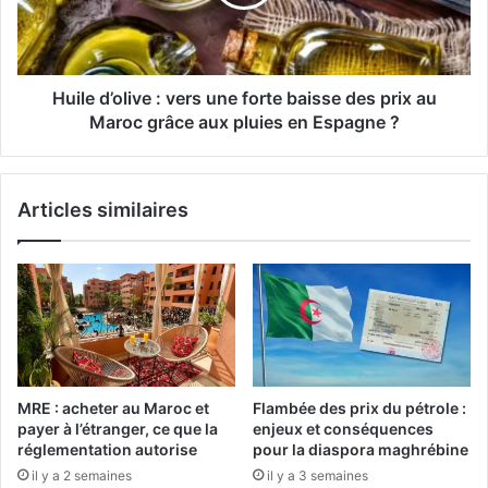
e
d
M
’
a
o
r
l
o
i
Huile d’olive : vers une forte baisse des prix au
c
v
Maroc grâce aux pluies en Espagne ?
:
e
u
:
n
v
Articles similaires
p
e
o
r
n
s
t
u
c
n
u
e
l
f
t
o
u
r
MRE : acheter au Maroc et
Flambée des prix du pétrole :
r
t
payer à l’étranger, ce que la
enjeux et conséquences
e
e
réglementation autorise
pour la diaspora maghrébine
l
b
il y a 2 semaines
il y a 3 semaines
i
a