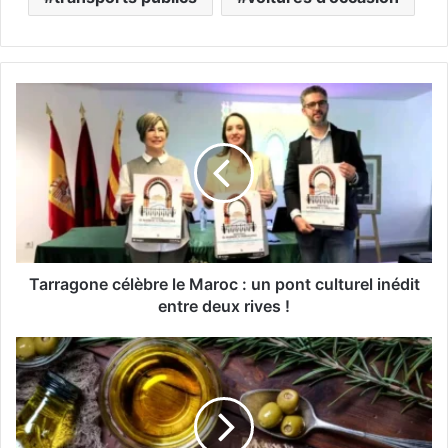
T
a
r
r
a
g
o
n
e
c
Tarragone célèbre le Maroc : un pont culturel inédit
é
entre deux rives !
l
è
H
b
u
r
i
e
l
l
e