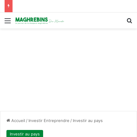
Menu
R
Accueil
/
Investir Entreprendre
/
Investir au pays
Investir au pays