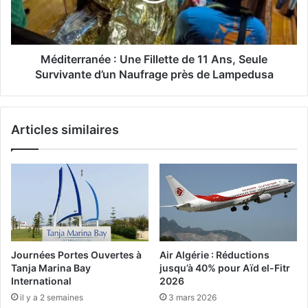
e
a
r
t
r
t
a
a
n
Méditerranée : Une Fillette de 11 Ans, Seule
q
é
Survivante d’un Naufrage près de Lampedusa
u
e
e
:
a
U
Articles similaires
u
n
x
e
i
F
n
i
c
l
i
l
v
e
i
t
l
t
Journées Portes Ouvertes à
Air Algérie : Réductions
i
e
Tanja Marina Bay
jusqu’à 40% pour Aïd el-Fitr
t
d
International
2026
é
e
il y a 2 semaines
3 mars 2026
s
1