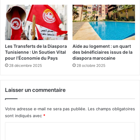
d
1
e
A
l
n
’
s
e
,
n
S
v
e
Les Transferts de la Diaspora
Aide au logement : un quart
i
u
Tunisienne : Un Soutien Vital
des bénéficiaires issus de la
r
l
pour l’Économie du Pays
diaspora marocaine
o
e
28 décembre 2025
28 octobre 2025
n
S
n
u
e
r
m
Laisser un commentaire
v
e
i
n
v
Votre adresse e-mail ne sera pas publiée.
Les champs obligatoires
t
a
sont indiqués avec
*
n
t
C
e
d
o