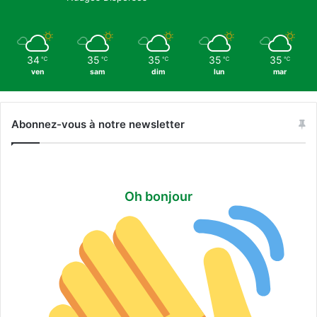
34
35
35
35
35
℃
℃
℃
℃
℃
ven
sam
dim
lun
mar
Abonnez-vous à notre newsletter
Oh bonjour