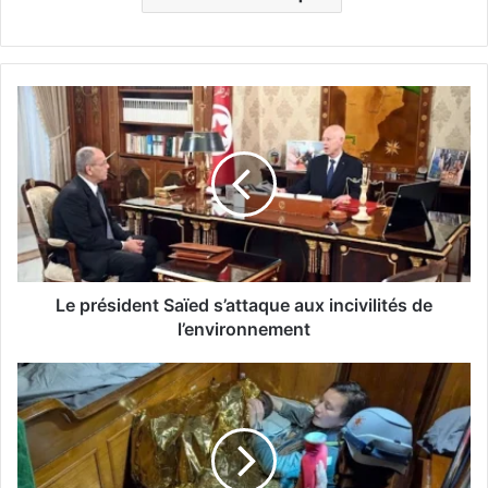
L
e
p
r
é
s
i
d
e
n
Le président Saïed s’attaque aux incivilités de
t
l’environnement
S
a
M
ï
é
e
d
d
i
s
t
’