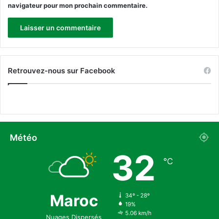
e
navigateur pour mon prochain commentaire.
d
u
s
a
Retrouvez-nous sur Facebook
Météo
32
℃
Maroc
34º - 28º
19%
5.06 km/h
Nuages Dispersés