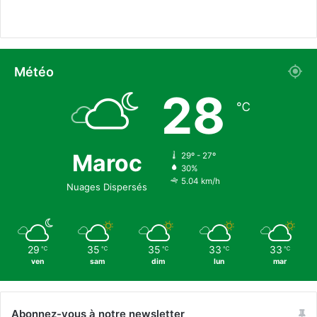
o
a
n
i
s
r
M
a
Météo
z
28
r
℃
a
o
u
i
Maroc
29º - 27º
30%
a
5.04 km/h
v
Nuages Dispersés
a
n
t
B
29
35
35
33
33
℃
℃
℃
℃
℃
r
ven
sam
dim
lun
mar
e
n
t
Abonnez-vous à notre newsletter