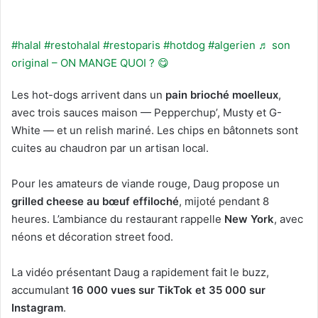
Jeudi et Dimanche de 12h à 00h / Vendredi de 19h à 00h
☎️0183818665 ———————————————————-
#halal
#restohalal
#restoparis
#hotdog
#algerien
♬ son
original – ON MANGE QUOI ? 😋
Les hot-dogs arrivent dans un
pain brioché moelleux
,
avec trois sauces maison — Pepperchup’, Musty et G-
White — et un relish mariné. Les chips en bâtonnets sont
cuites au chaudron par un artisan local.
Pour les amateurs de viande rouge, Daug propose un
grilled cheese au bœuf effiloché
, mijoté pendant 8
heures. L’ambiance du restaurant rappelle
New York
, avec
néons et décoration street food.
La vidéo présentant Daug a rapidement fait le buzz,
accumulant
16 000 vues sur TikTok et 35 000 sur
Instagram
.