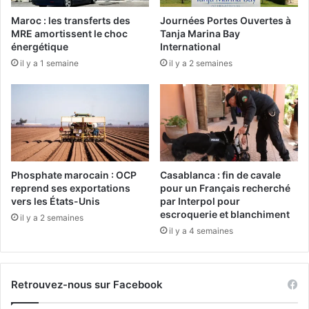
t
e
Maroc : les transferts des
Journées Portes Ouvertes à
i
r
MRE amortissent le choc
Tanja Marina Bay
l
t
énergétique
International
i
i
il y a 1 semaine
il y a 2 semaines
s
t
é
u
d
d
e
e
s
p
a
l
d
a
m
n
Phosphate marocain : OCP
Casablanca : fin de cavale
i
e
reprend ses exportations
pour un Français recherché
n
s
vers les États-Unis
par Interpol pour
i
u
escroquerie et blanchiment
il y a 2 semaines
s
r
il y a 4 semaines
t
N
r
o
a
u
Retrouvez-nous sur Facebook
t
s
i
s