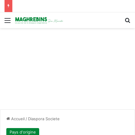
Menu
R
Accueil
/
Diaspora Societe
Pays d'origine