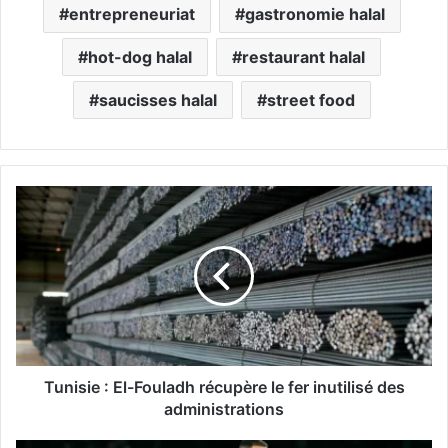
entrepreneuriat
gastronomie halal
hot-dog halal
restaurant halal
saucisses halal
street food
T
u
n
i
s
i
e
:
E
l
Tunisie : El-Fouladh récupère le fer inutilisé des
-
administrations
F
o