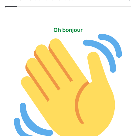
f
o
r
d
Oh bonjour