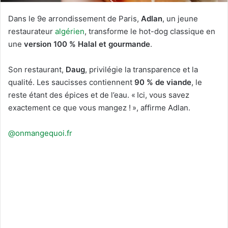
Dans le 9e arrondissement de Paris,
Adlan
, un jeune
restaurateur
algérien
, transforme le hot-dog classique en
une
version 100 % Halal et gourmande
.
Son restaurant,
Daug
, privilégie la transparence et la
qualité. Les saucisses contiennent
90 % de viande
, le
reste étant des épices et de l’eau. « Ici, vous savez
exactement ce que vous mangez ! », affirme Adlan.
@onmangequoi.fr
LES MEILLEURS HOT DOG HALAL DE
PARIS 🌭 @Daug.paris . C’est Adlan, ce jeune algérien qui
vous propose des hot-dogs 100% authentiques et
délicieux 😋 . Adlan vous propose des produits de qualité
comme ses sauces maisons ou encore les chips
allumettes faites par un artisan 🧑‍🎨 . La déco est juste
incroyable, on se croirait à New York🗽 . 📍10 Rue Pierre
Fontaine, 75009 Paris 🗓️ Mardi de 12h à 22h30 / Mercredi,