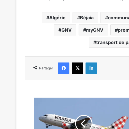
Algérie
Béjaia
communau
GNV
myGNV
prom
transport de 
Facebook
X
Linkedin
Partager
V
o
l
o
t