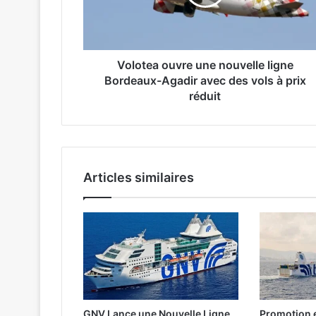
e
a
o
u
v
Volotea ouvre une nouvelle ligne
r
Bordeaux-Agadir avec des vols à prix
e
réduit
u
n
e
n
o
Articles similaires
u
v
e
l
l
e
l
i
g
GNV Lance une Nouvelle Ligne
Promotion e
n