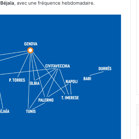
t
Béjaïa
, avec une fréquence hebdomadaire.