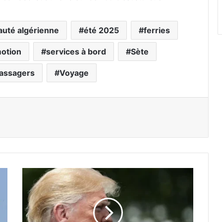
té algérienne
été 2025
ferries
otion
services à bord
Sète
passagers
Voyage
D
o
n
a
l