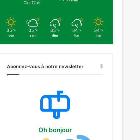
2.99 km/h
Ciel Clair
35
35
35
34
34
℃
℃
℃
℃
℃
ven
sam
dim
lun
mar
Abonnez-vous à notre newsletter
Oh bonjour