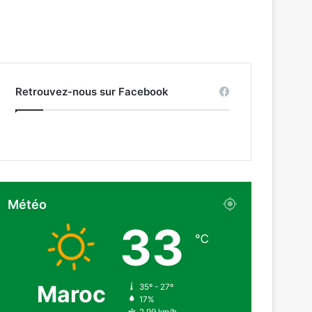
Retrouvez-nous sur Facebook
Météo
33
℃
Maroc
35º - 27º
17%