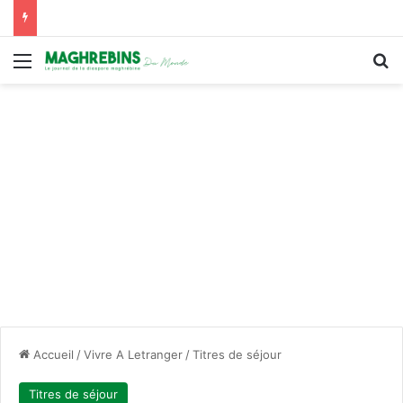
Menu
R
Accueil
/
Vivre A Letranger
/
Titres de séjour
Titres de séjour