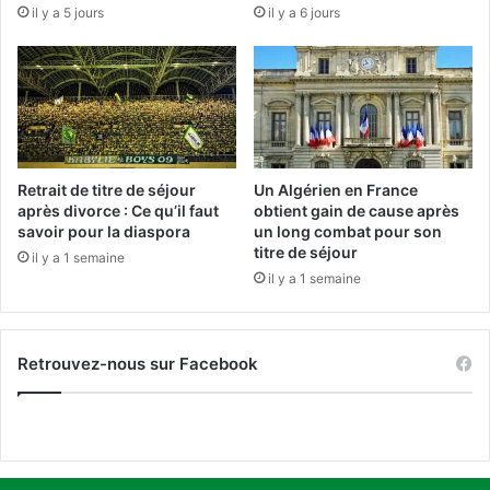
,
il y a 5 jours
il y a 6 jours
a
t
g
é
r
m
i
o
c
i
u
g
l
n
t
e
Retrait de titre de séjour
Un Algérien en France
u
d
après divorce : Ce qu’il faut
obtient gain de cause après
r
e
savoir pour la diaspora
un long combat pour son
e
titre de séjour
s
il y a 1 semaine
d
a
il y a 1 semaine
u
v
r
i
a
c
Retrouvez-nous sur Facebook
b
t
l
o
e
i
e
r
t
e
r
c