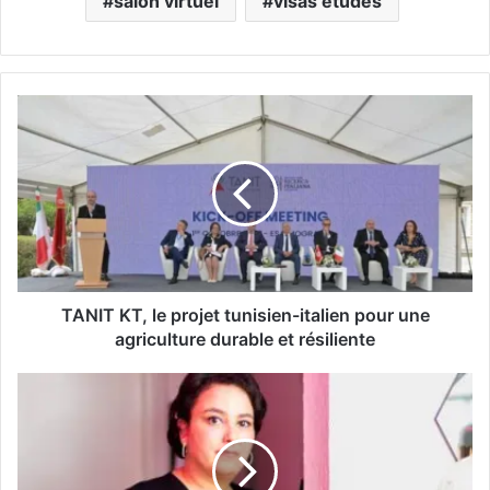
salon virtuel
visas études
T
A
N
I
T
K
T
,
l
e
TANIT KT, le projet tunisien-italien pour une
p
agriculture durable et résiliente
r
o
S
j
a
e
l
t
m
t
a