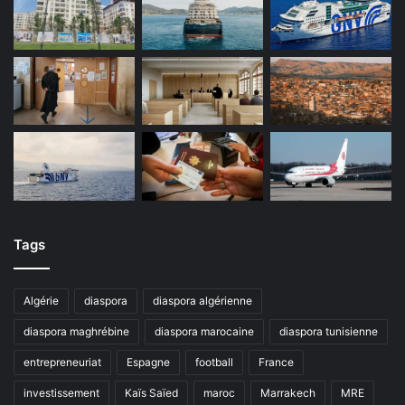
Tags
Algérie
diaspora
diaspora algérienne
diaspora maghrébine
diaspora marocaine
diaspora tunisienne
entrepreneuriat
Espagne
football
France
investissement
Kaïs Saïed
maroc
Marrakech
MRE