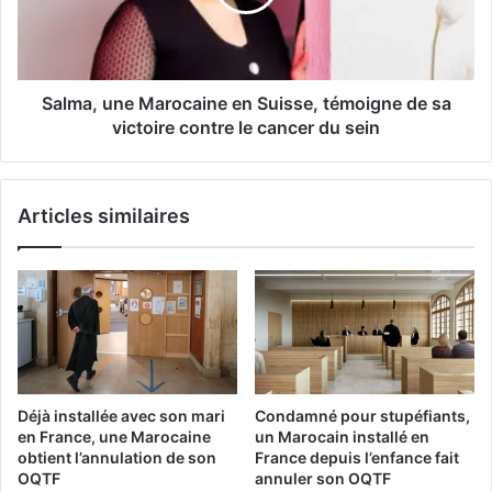
u
,
n
u
i
n
s
e
i
M
Salma, une Marocaine en Suisse, témoigne de sa
e
a
victoire contre le cancer du sein
n
r
-
o
i
c
Articles similaires
t
a
a
i
l
n
i
e
e
e
n
n
p
S
o
u
u
i
Déjà installée avec son mari
Condamné pour stupéfiants,
r
s
en France, une Marocaine
un Marocain installé en
u
s
obtient l’annulation de son
France depuis l’enfance fait
n
e
OQTF
annuler son OQTF
e