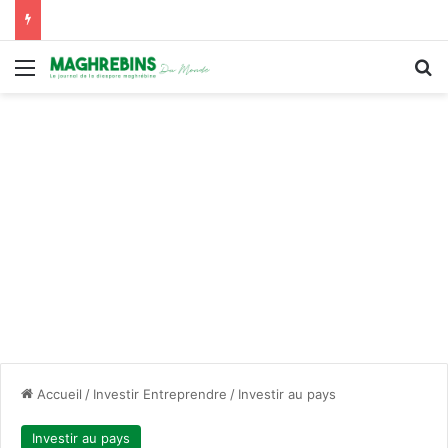
Menu
R
Accueil
/
Investir Entreprendre
/
Investir au pays
Investir au pays