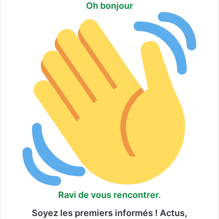
Oh bonjour
o
u
r
e
t
e
x
p
u
l
s
i
o
n
s
Ravi de vous rencontrer.
Soyez les premiers informés ! Actus,