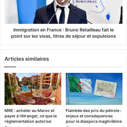
e
r
d
a
e
t
s
i
t
o
Immigration en France : Bruno Retailleau fait le
i
n
point sur les visas, titres de séjour et expulsions
n
e
a
n
t
F
Articles similaires
i
r
o
a
n
n
d
c
e
e
r
:
ê
B
v
r
e
u
MRE : acheter au Maroc et
Flambée des prix du pétrole :
p
n
payer à l’étranger, ce que la
enjeux et conséquences
o
o
réglementation autorise
pour la diaspora maghrébine
u
R