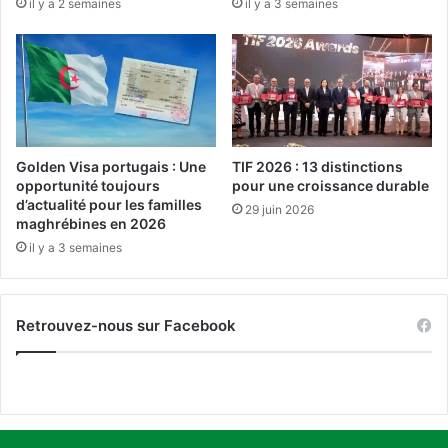
il y a 2 semaines
il y a 3 semaines
r
e
l
t
e
a
s
i
r
l
e
l
t
e
r
a
Golden Visa portugais : Une
TIF 2026 : 13 distinctions
a
u
opportunité toujours
pour une croissance durable
i
f
d’actualité pour les familles
29 juin 2026
t
a
maghrébines en 2026
é
i
il y a 3 semaines
s
t
b
l
e
e
Retrouvez-nous sur Facebook
l
p
g
o
e
i
s
n
t
s