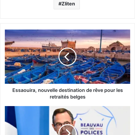
Zliten
E
s
s
a
o
u
i
r
a
,
Essaouira, nouvelle destination de rêve pour les
n
retraités belges
o
u
I
v
m
e
m
l
i
l
g