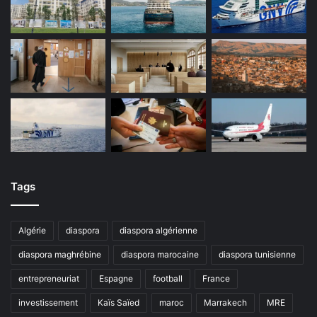
Tags
Algérie
diaspora
diaspora algérienne
diaspora maghrébine
diaspora marocaine
diaspora tunisienne
entrepreneuriat
Espagne
football
France
investissement
Kaïs Saïed
maroc
Marrakech
MRE