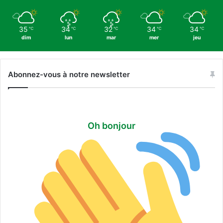
L
e
a
35
34
32
34
34
℃
℃
℃
℃
℃
g
dim
lun
mar
mer
jeu
u
e
C
Abonnez-vous à notre newsletter
u
p
Oh bonjour