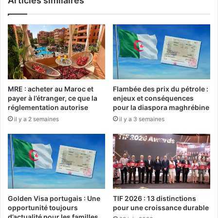
Articles similaires
P
s
a
u
r
r
t
v
i
o
c
l
i
e
p
n
a
MRE : acheter au Maroc et
Flambée des prix du pétrole :
t
t
payer à l’étranger, ce que la
enjeux et conséquences
l
i
réglementation autorise
pour la diaspora maghrébine
a
o
il y a 2 semaines
il y a 3 semaines
d
n
e
a
m
u
i
x
-
J
f
e
i
u
n
x
Golden Visa portugais : Une
TIF 2026 : 13 distinctions
a
O
opportunité toujours
pour une croissance durable
l
l
d’actualité pour les familles