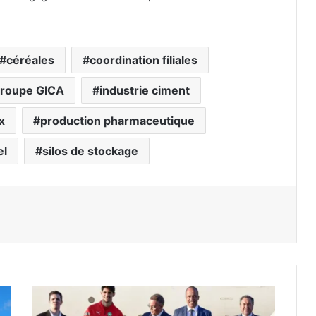
céréales
coordination filiales
roupe GICA
industrie ciment
x
production pharmaceutique
el
silos de stockage
M
a