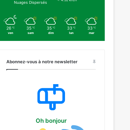
4.32 km/h
Nuages Dispersés
26
35
35
33
33
℃
℃
℃
℃
℃
ven
sam
dim
lun
mar
Abonnez-vous à notre newsletter
Oh bonjour