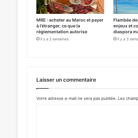
p
o
u
MRE : acheter au Maroc et payer
Flambée des
r
à l’étranger, ce que la
enjeux et c
r
réglementation autorise
diaspora m
e
il y a 2 semaines
il y a 3 sem
s
t
a
u
r
e
r
Laisser un commentaire
l
e
C
Votre adresse e-mail ne sera pas publiée.
Les champ
o
C
l
i
o
s
m
é
e
m