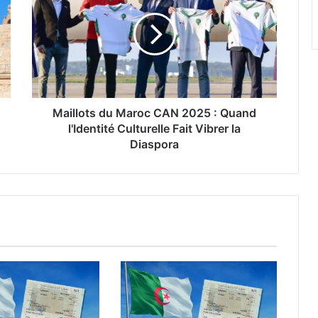
i
l
l
o
t
s
d
u
Maillots du Maroc CAN 2025 : Quand
M
l'Identité Culturelle Fait Vibrer la
a
Diaspora
r
o
c
C
A
N
2
0
2
5
: