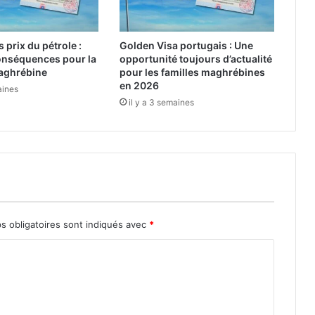
Q
u
a
 prix du pétrole :
Golden Visa portugais : Une
n
onséquences pour la
opportunité toujours d’actualité
d
aghrébine
pour les familles maghrébines
l
en 2026
aines
'
il y a 3 semaines
I
d
e
n
t
i
t
é
C
s obligatoires sont indiqués avec
*
u
l
t
u
r
e