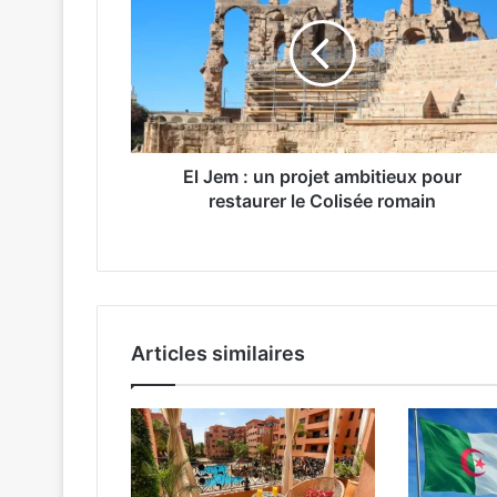
J
e
m
:
u
n
p
r
El Jem : un projet ambitieux pour
o
restaurer le Colisée romain
j
e
t
a
m
b
Articles similaires
i
t
i
e
u
x