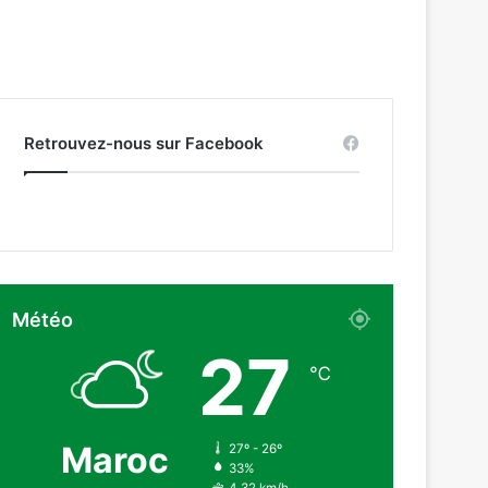
Retrouvez-nous sur Facebook
Météo
27
℃
Maroc
27º - 26º
33%