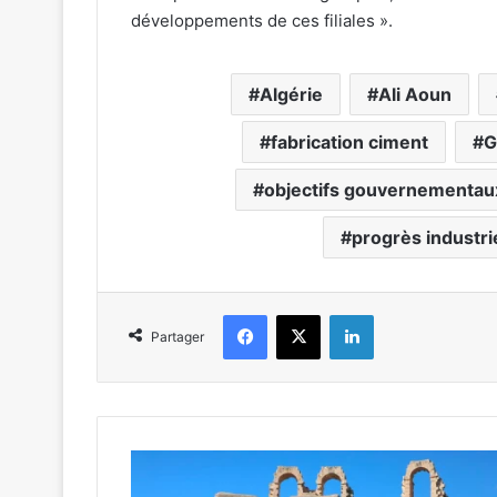
développements de ces filiales ».
Algérie
Ali Aoun
fabrication ciment
G
objectifs gouvernementau
progrès industri
Facebook
X
Linkedin
Partager
E
l