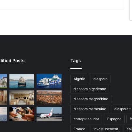
r
n
o
i
s
A
L
P
S
ified Posts
Tags
T
o
u
Algérie
diaspora
r
d
diaspora algérienne
e
G
diaspora maghrébine
o
diaspora marocaine
diaspora t
l
f
entrepreneuriat
Espagne
f
France
investissement
Kaï