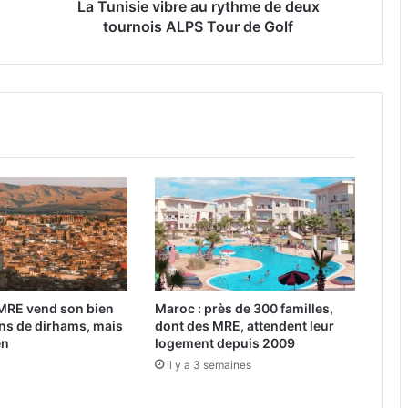
v
La Tunisie vibre au rythme de deux
i
tournois ALPS Tour de Golf
b
r
e
a
u
r
y
t
h
m
e
d
e
d
 MRE vend son bien
Maroc : près de 300 familles,
e
ons de dirhams, mais
dont des MRE, attendent leur
u
en
logement depuis 2009
x
il y a 3 semaines
t
o
u