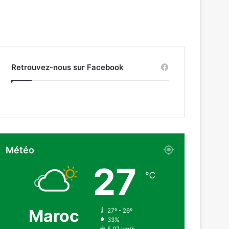
Retrouvez-nous sur Facebook
Météo
27
℃
Maroc
27º - 26º
33%