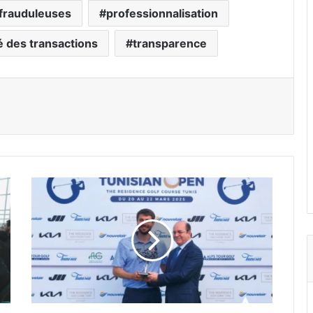
 frauduleuses
professionnalisation
é des transactions
transparence
L
a
T
u
n
i
s
i
e