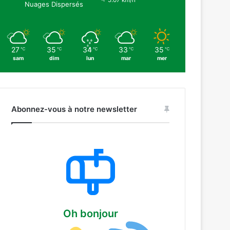
5.07 km/h
Nuages Dispersés
27
35
34
33
35
℃
℃
℃
℃
℃
sam
dim
lun
mar
mer
Abonnez-vous à notre newsletter
Oh bonjour