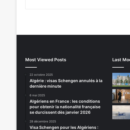
r
l
e
s
c
h
è
q
u
Most Viewed Posts
Last Mod
e
s
s
22 octobre 2025
a
Algérie : visas Schengen annulés à la
n
dernière minute
s
6 mai 2025
p
Algériens en France : les conditions
r
pour obtenir la nationalité française
o
se durcissent dès janvier 2026
v
i
28 décembre 2025
Visa Schengen pour les Algériens :
s