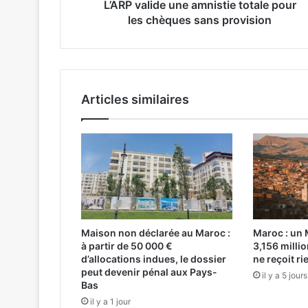
d
L’ARP valide une amnistie totale pour
e
les chèques sans provision
u
n
e
a
m
Articles similaires
n
i
s
t
i
e
t
o
t
Maison non déclarée au Maroc :
Maroc : un
a
à partir de 50 000 €
3,156 milli
l
d’allocations indues, le dossier
ne reçoit ri
e
peut devenir pénal aux Pays-
il y a 5 jours
p
Bas
o
il y a 1 jour
u