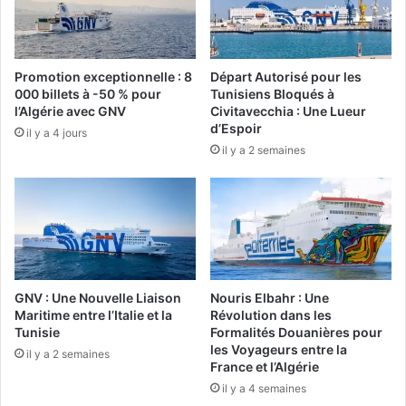
a
p
n
a
s
r
»
l
Promotion exceptionnelle : 8
Départ Autorisé pour les
,
a
000 billets à -50 % pour
Tunisiens Bloqués à
f
B
l’Algérie avec GNV
Civitavecchia : Une Lueur
a
e
d’Espoir
il y a 4 jours
i
l
il y a 2 semaines
s
g
a
i
n
q
t
u
a
e
i
:
n
c
s
a
GNV : Une Nouvelle Liaison
Nouris Elbahr : Une
i
p
Maritime entre l’Italie et la
Révolution dans les
b
v
Tunisie
Formalités Douanières pour
é
les Voyageurs entre la
e
il y a 2 semaines
France et l’Algérie
n
r
é
s
il y a 4 semaines
f