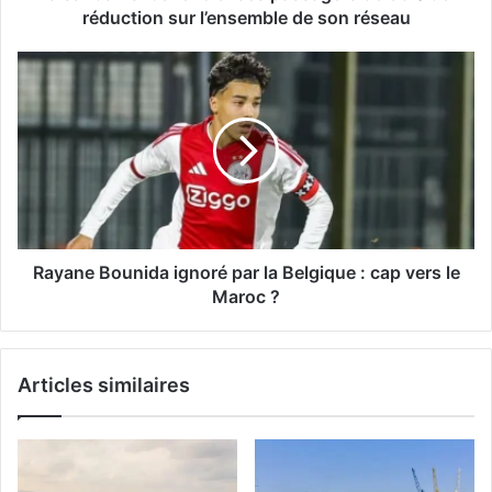
n
réduction sur l’ensemble de son réseau
c
e
R
s
a
a
y
p
a
r
n
o
e
m
B
o
o
«
u
S
n
Rayane Bounida ignoré par la Belgique : cap vers le
p
i
Maroc ?
é
d
c
a
i
i
a
Articles similaires
g
l
n
e
o
3
r
6
é