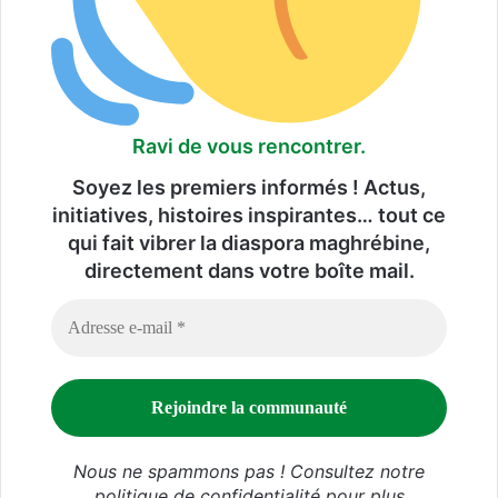
m
b
l
e
d
e
Ravi de vous rencontrer.
s
o
Soyez les premiers informés ! Actus,
n
initiatives, histoires inspirantes… tout ce
r
é
qui fait vibrer la diaspora maghrébine,
s
directement dans votre boîte mail.
e
a
u
Nous ne spammons pas ! Consultez notre
politique de confidentialité
pour plus