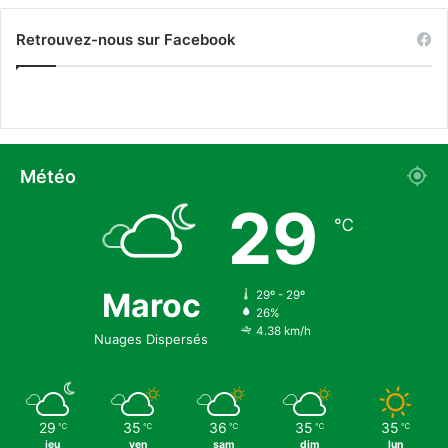
x
a
d
Retrouvez-nous sur Facebook
s
é
t
f
i
i
r
s
c
l
i
Météo
m
29
a
℃
t
i
q
Maroc
u
29º - 29º
26%
e
4.38 km/h
s
Nuages Dispersés
29
35
36
35
35
℃
℃
℃
℃
℃
jeu
ven
sam
dim
lun