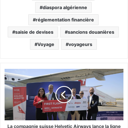
diaspora algérienne
réglementation financière
saisie de devises
sancions douanières
Voyage
voyageurs
L
a
c
o
m
p
a
g
n
i
La compagnie suisse Helvetic Airways lance la ligne