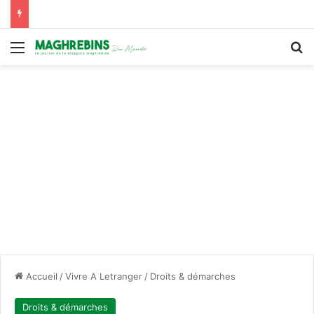
Menu
R
Accueil
/
Vivre A Letranger
/
Droits & démarches
Droits & démarches