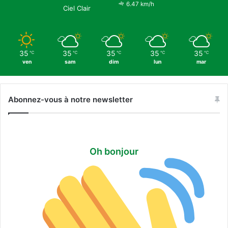
6.47 km/h
Ciel Clair
35
35
35
35
35
℃
℃
℃
℃
℃
ven
sam
dim
lun
mar
Abonnez-vous à notre newsletter
Oh bonjour