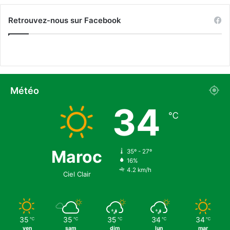
Retrouvez-nous sur Facebook
Météo
34
℃
Maroc
35º - 27º
16%
4.2 km/h
Ciel Clair
35
35
35
34
34
℃
℃
℃
℃
℃
ven
sam
dim
lun
mar