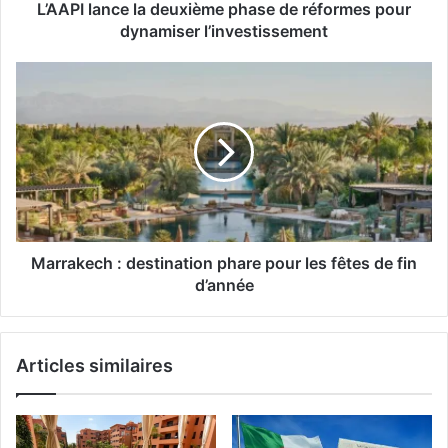
c
L’AAPI lance la deuxième phase de réformes pour
e
dynamiser l’investissement
l
a
M
d
a
e
r
u
r
x
a
i
k
è
e
m
c
e
h
p
Marrakech : destination phare pour les fêtes de fin
h
:
d’année
a
d
s
e
e
s
Articles similaires
d
t
e
i
r
n
é
a
f