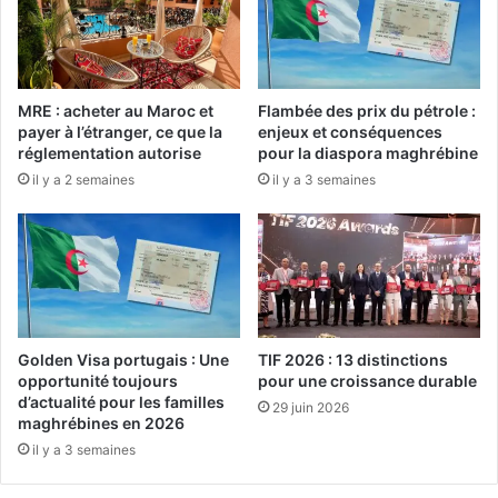
t
o
i
r
o
m
n
e
p
MRE : acheter au Maroc et
Flambée des prix du pétrole :
s
h
payer à l’étranger, ce que la
enjeux et conséquences
p
a
réglementation autorise
pour la diaspora maghrébine
o
r
il y a 2 semaines
il y a 3 semaines
u
e
r
p
d
o
y
u
n
r
a
l
m
e
i
s
Golden Visa portugais : Une
TIF 2026 : 13 distinctions
s
f
opportunité toujours
pour une croissance durable
e
ê
d’actualité pour les familles
29 juin 2026
r
t
maghrébines en 2026
l
e
il y a 3 semaines
’
s
i
d