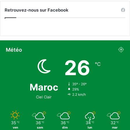
n
e
Retrouvez-nous sur Facebook
v
f
e
i
s
n
t
d
i
’
s
a
s
n
Météo
e
n
26
m
é
℃
e
e
n
t
Maroc
35º - 26º
29%
2.2 km/h
Ciel Clair
35
36
36
34
32
℃
℃
℃
℃
℃
ven
sam
dim
lun
mar