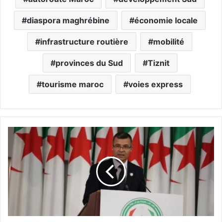
diaspora maghrébine
économie locale
infrastructure routière
mobilité
provinces du Sud
Tiznit
tourisme maroc
voies express
L
’
A
A
P
I
l
a
n