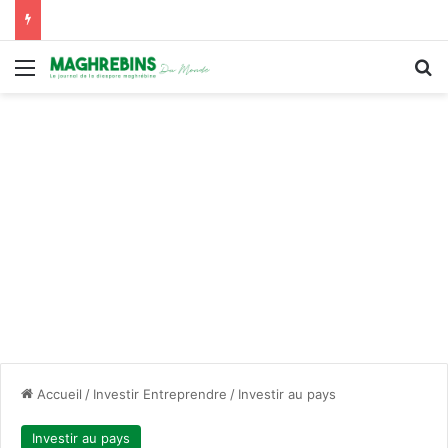
Menu
R
Accueil
/
Investir Entreprendre
/
Investir au pays
Investir au pays