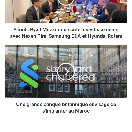
:
R
y
a
d
Séoul : Ryad Mezzour discute investissements
M
avec Nexen Tire, Samsung E&A et Hyundai Rotem
e
z
U
z
n
o
e
u
g
r
r
d
a
i
n
s
d
c
e
u
b
Une grande banque britannique envisage de
t
a
s’implanter au Maroc
e
n
i
q
n
u