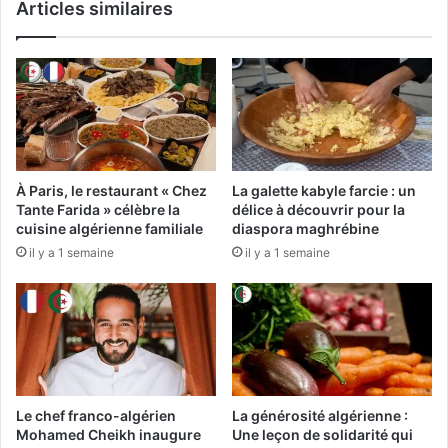
Articles similaires
v
e
e
b
s
r
t
i
i
t
s
a
s
n
e
n
m
i
À Paris, le restaurant « Chez
La galette kabyle farcie : un
e
q
Tante Farida » célèbre la
délice à découvrir pour la
n
u
cuisine algérienne familiale
diaspora maghrébine
t
e
il y a 1 semaine
il y a 1 semaine
s
e
a
n
v
v
e
i
c
s
N
a
e
g
x
e
Le chef franco-algérien
La générosité algérienne :
e
d
Mohamed Cheikh inaugure
Une leçon de solidarité qui