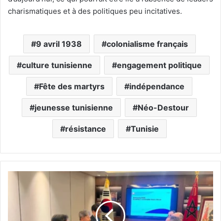
charismatiques et à des politiques peu incitatives.
9 avril 1938
colonialisme français
culture tunisienne
engagement politique
Fête des martyrs
indépendance
jeunesse tunisienne
Néo-Destour
résistance
Tunisie
S
é
o
u
l