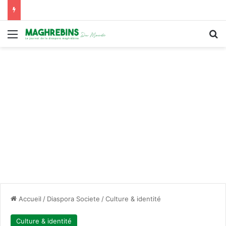
Menu
R
Accueil
/
Diaspora Societe
/
Culture & identité
Culture & identité